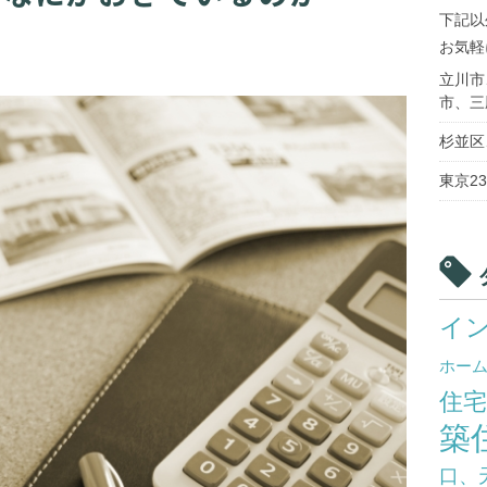
下記以
お気軽
立川市
市、三
杉並区
東京2
イ
ホー
住
築
口、