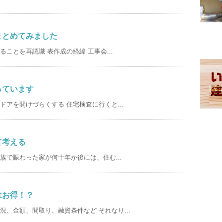
まとめてみました
ことを再認識 表作成の経緯 工事会...
っています
アを開けづらくする 住宅検査に行くと...
て考える
で賑わった家が何十年か後には、住む...
はお得！？
、金額、間取り、融資条件など それなり...