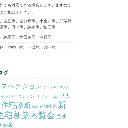
外でも対応できる場合がございますので
にご相談ください。
、国立市、国分寺市、小金井市、武蔵野
鷹市、府中市、調布市、狛江市
、練馬区、世田谷区、中野区
3区、神奈川県、千葉県、埼玉県
タグ
ンスペクション
チャイルドロック
中古
ムインスペクション
リフォーム
新
住宅診断
宅
建物劣化
傾斜
住宅
新築内覧会
点検
天井裏、