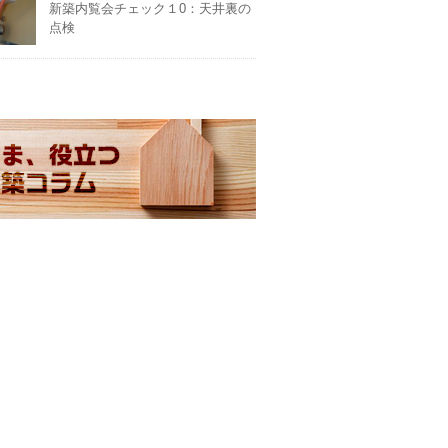
新築内覧会チェック１0：天井裏の
点検