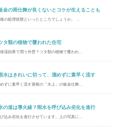
：板金の雨仕舞が良くないとコケが生えることも
の処理状態といったところでしょうか。 ...
：ツタ類の植物で覆われた住宅
保湿効果で潤う外壁？ツタ類の植物で覆われ...
：雨水はきれいに切って、溜めずに素早く流す
めずに素早く流す屋根の「水上」の板金仕舞...
：水の道は導火線？雨水を呼び込み劣化を進行
び込み劣化を進行させています。上の写真に...