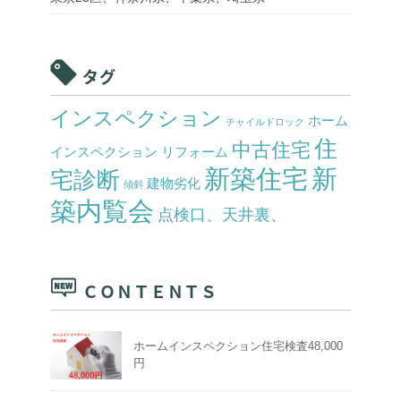
タグ
インスペクション
ホーム
チャイルドロック
住
中古住宅
インスペクション
リフォーム
新築住宅
新
宅診断
建物劣化
傾斜
築内覧会
点検口、天井裏、
ＣＯＮＴＥＮＴＳ
ホームインスペクション住宅検査48,000
円