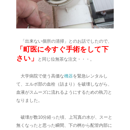
「出来ない個所の清掃」とのお話でしたので、
「町医に今すぐ手術をして下
さい」
と同じ位無茶な注文・・・。
大学病院で使う高価な
機器
を緊急レンタルし
て、エルボ部の血栓（詰まり）を破壊しながら、
血液がスムーズに流れるようにするための執刀と
なりました。
破壊が数10分経った頃、上写真の水が、スーと
無くなったと思った瞬間、下の桝から配管内部に