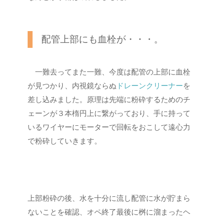
配管上部にも血栓が・・・。
一難去ってまた一難、今度は配管の上部に血栓
が見つかり、内視鏡ならぬ
ドレーンクリーナー
を
差し込みました。原理は先端に粉砕するためのチ
ェーンが３本楕円上に繋がっており、手に持って
いるワイヤーにモーターで回転をおこして遠心力
で粉砕していきます。
上部粉砕の後、水を十分に流し配管に水が貯まら
ないことを確認、オペ終了最後に桝に溜まったヘ