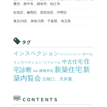
鷹市、府中市、調布市、狛江市
杉並区、練馬区、世田谷区、中野区
東京23区、神奈川県、千葉県、埼玉県
タグ
インスペクション
ホーム
チャイルドロック
住
中古住宅
インスペクション
リフォーム
新築住宅
新
宅診断
建物劣化
傾斜
築内覧会
点検口、天井裏、
ＣＯＮＴＥＮＴＳ