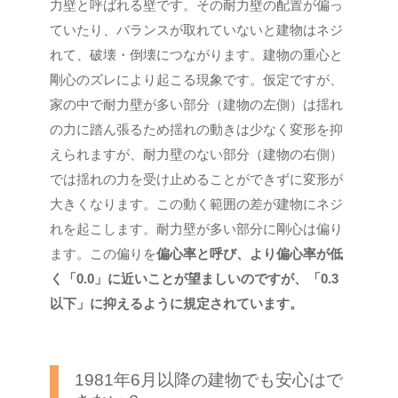
力壁と呼ばれる壁です。その耐力壁の配置が偏っ
ていたり、バランスが取れていないと建物はネジ
れて、破壊・倒壊につながります。建物の重心と
剛心のズレにより起こる現象です。仮定ですが、
家の中で耐力壁が多い部分（建物の左側）は揺れ
の力に踏ん張るため揺れの動きは少なく変形を抑
えられますが、耐力壁のない部分（建物の右側）
では揺れの力を受け止めることができずに変形が
大きくなります。この動く範囲の差が建物にネジ
れを起こします。耐力壁が多い部分に剛心は偏り
ます。この偏りを
偏心率と呼び、より偏心率が低
く「0.0」に近いことが望ましいのですが、「0.3
以下」に抑えるように規定されています。
1981年6月以降の建物でも安心はで