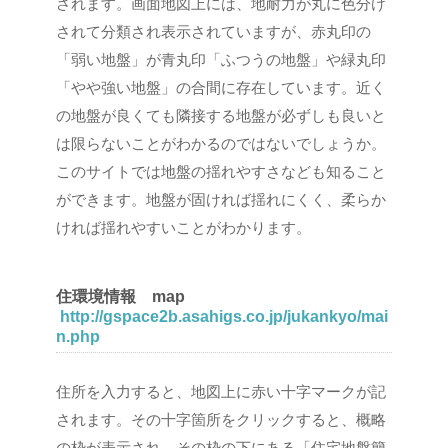
されます。画面地図上には、地耐力が丸に色分け
されて分類され表示されていますが、赤丸印の
「弱い地盤」が青丸印「ふつうの地盤」や緑丸印
「やや強い地盤」の合間に存在しています。近く
の地盤が良くても隣接する地盤が必ずしも良いと
は限らないことがわかるのではないでしょうか。
このサイトでは地盤の揺れやすさなども知ること
ができます。地盤が固ければ揺れにくく、柔らか
ければ揺れやすいことがわかります。
住環境情報 map
http://gspace2b.asahigs.co.jp/jukankyo/mai
n.php
住所を入力すると、地図上に赤い十字マークが記
されます。その十字箇所をクリックすると、概略
の枠が表示され、その枠の下にある「住宅地盤簡