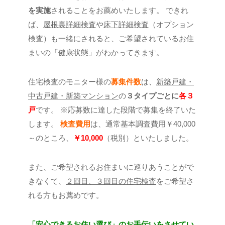
を実施
されることをお薦めいたします。
できれ
ば、
屋根裏詳細検査
や
床下詳細検査
（オプション
検査）も一緒にされると、ご希望されているお住
まいの「健康状態」がわかってきます。
住宅検査のモニター様の
募集件数
は、
新築戸建・
中古戸建・新築マンション
の
３タイプごとに
各３
戸
です。
※応募数に達した段階で募集を終了いた
します。
検査費用
は、通常基本調査費用￥40,000
～のところ、
￥10,000
（税別）といたしました。
また、ご希望されるお住まいに巡りあうことがで
きなくて、
２回目、３回目の住宅検査
をご希望さ
れる方もお薦めです。
「安心できるお住い選び」のお手伝いをさせてい